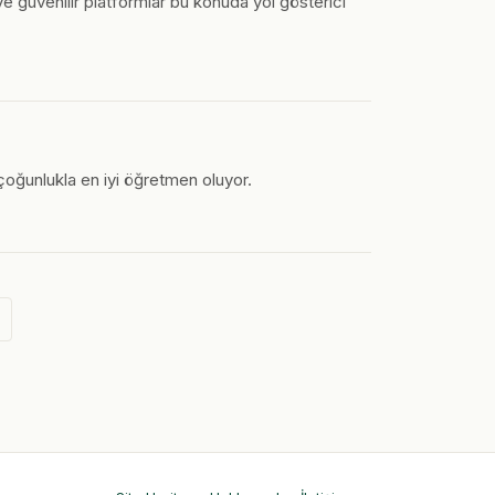
e güvenilir platformlar bu konuda yol gösterici
çoğunlukla en iyi öğretmen oluyor.