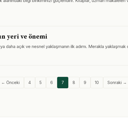
ındaki bilgi birikiminizi güçlendirir. Kitaplar, uzman makaleleri v
ın yeri ve önemi
nuya daha açık ve nesnel yaklaşmanın ilk adımı. Merakla yaklaşmak 
← Önceki
4
5
6
7
8
9
10
Sonraki →