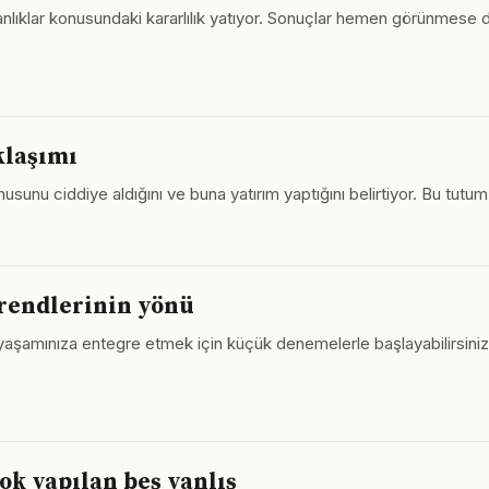
kanlıklar konusundaki kararlılık yatıyor. Sonuçlar hemen görünmes
klaşımı
usunu ciddiye aldığını ve buna yatırım yaptığını belirtiyor. Bu tut
trendlerinin yönü
lük yaşamınıza entegre etmek için küçük denemelerle başlayabilirsi
ok yapılan beş yanlış