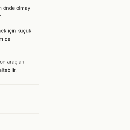
ım önde olmayı
.
tmek için küçük
em de
on araçları
tabilir.