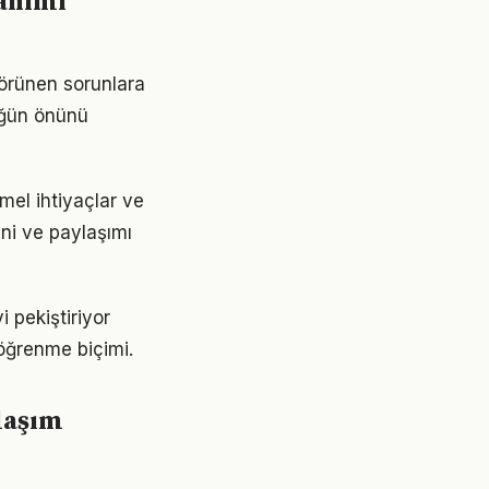
lanımı
görünen sorunlara
lüğün önünü
emel ihtiyaçlar ve
ini ve paylaşımı
 pekiştiriyor
 öğrenme biçimi.
laşım