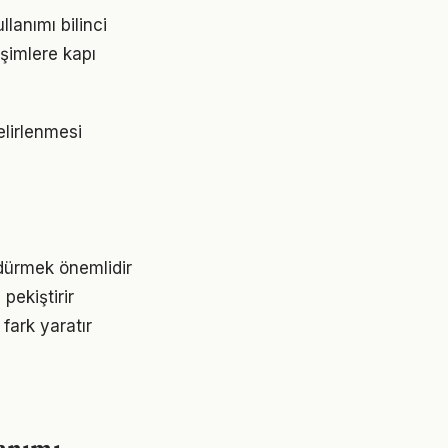
lanımı bilinci
işimlere kapı
belirlenmesi
rdürmek önemlidir
pekiştirir
fark yaratır