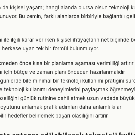
a da kişisel yaşam; hangi alanda olursa olsun teknoloji kul
unuyor. Bu zemin, farklı alanlarda birbiriyle bağlantılı gel
ı ile ilgili karar verirken kişisel ihtiyaçların net biçimde 
 herkese uyan tek bir formül bulunmuyor.
den önce kısa bir planlama aşaması verimliliği artırır
ımı için bütçe ve zaman planı önceden hazırlanmalıdır
ünlerde bile minimal bir teknoloji kullanımı pratiğini sü
e teknoloji kullanımı deneyimlerini paylaşmak öğrenmeyi 
zelliğini günlük rutinine dahil etmek uzun vadede büyük 
oyutunu anlamak pratik adımları daha anlamlı kılar
ir hedefler belirlemek başarı olasılığını artırır