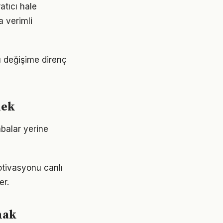
atıcı hale
a verimli
Bu değişime direnç
mek
abalar yerine
otivasyonu canlı
er.
mak