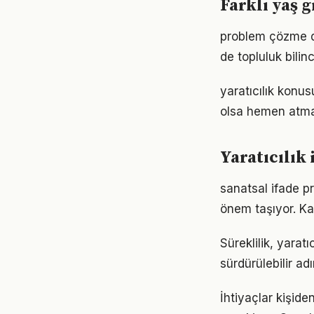
Farklı yaş g
problem çözme d
de topluluk bilin
yaratıcılık kon
olsa hemen atmak
Yaratıcılık
sanatsal ifade p
önem taşıyor. Ka
Süreklilik, yarat
sürdürülebilir ad
İhtiyaçlar kişiden