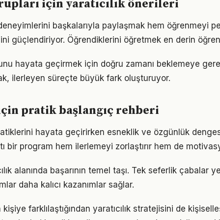
rupları için yaratıcılık önerileri
eneyimlerini başkalarıyla paylaşmak hem öğrenmeyi pek
cini güçlendiriyor. Öğrendiklerini öğretmek en derin öğre
usunu hayata geçirmek için doğru zamanı beklemeye ger
, ilerleyen süreçte büyük fark oluşturuyor.
 için pratik başlangıç rehberi
ratiklerini hayata geçirirken esneklik ve özgünlük denge
tı bir program hem ilerlemeyi zorlaştırır hem de motivas
ıcılık alanında başarının temel taşı. Tek seferlik çabalar y
ımlar daha kalıcı kazanımlar sağlar.
 kişiye farklılaştığından yaratıcılık stratejisini de kişisell