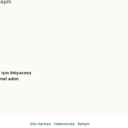
laşım.
 için ihtiyacınız
emel adım
6
Site Haritası
·
Hakkımızda
·
İletişim