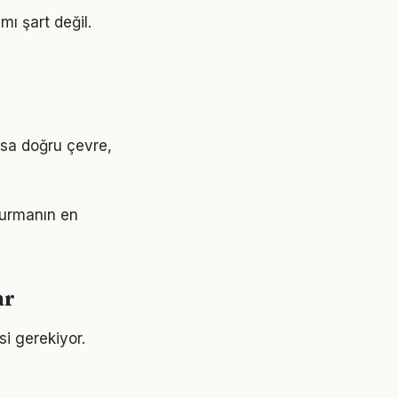
ı şart değil.
Oysa doğru çevre,
şturmanın en
.
ar
si gerekiyor.