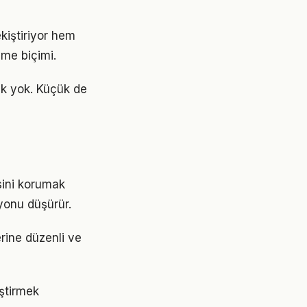
iştiriyor hem
nme biçimi.
ek yok. Küçük de
sini korumak
yonu düşürür.
erine düzenli ve
eştirmek