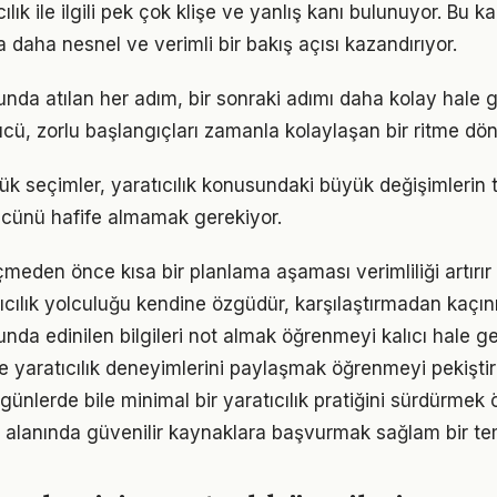
lık ile ilgili pek çok klişe ve yanlış kanı bulunuyor. Bu ka
 daha nesnel ve verimli bir bakış açısı kazandırıyor.
unda atılan her adım, bir sonraki adımı daha kolay hale ge
, zorlu başlangıçları zamanla kolaylaşan bir ritme dön
k seçimler, yaratıcılık konusundaki büyük değişimlerin te
gücünü hafife almamak gerekiyor.
den önce kısa bir planlama aşaması verimliliği artırır
tıcılık yolculuğu kendine özgüdür, karşılaştırmadan kaçın
unda edinilen bilgileri not almak öğrenmeyi kalıcı hale get
e yaratıcılık deneyimlerini paylaşmak öğrenmeyi pekiştir
ünlerde bile minimal bir yaratıcılık pratiğini sürdürmek 
 alanında güvenilir kaynaklara başvurmak sağlam bir te