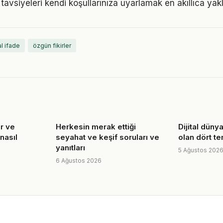
tavsiyeleri kendi koşullarınıza uyarlamak en akıllıca yak
l ifade
özgün fikirler
r ve
Herkesin merak ettiği
Dijital dünya
nasıl
seyahat ve keşif soruları ve
olan dört t
yanıtları
5 Ağustos 202
6 Ağustos 2026