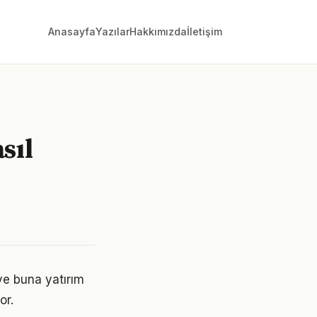
Anasayfa
Yazılar
Hakkımızda
İletişim
sıl
 ve buna yatırım
or.