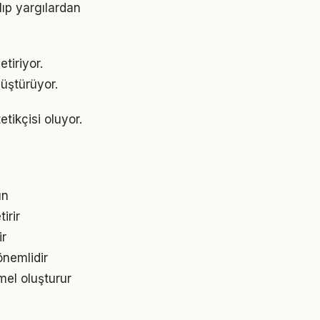
lıp yargılardan
tiriyor.
üştürüyor.
tikçisi oluyor.
ın
irir
ir
önemlidir
mel oluşturur