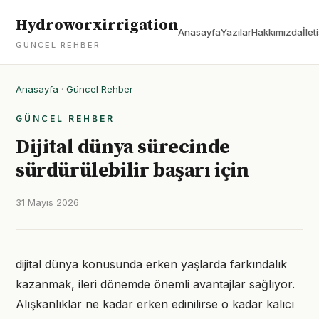
Hydroworxirrigation
Anasayfa
Yazılar
Hakkımızda
İlet
GÜNCEL REHBER
Anasayfa
·
Güncel Rehber
GÜNCEL REHBER
Dijital dünya sürecinde
sürdürülebilir başarı için
31 Mayıs 2026
dijital dünya konusunda erken yaşlarda farkındalık
kazanmak, ileri dönemde önemli avantajlar sağlıyor.
Alışkanlıklar ne kadar erken edinilirse o kadar kalıcı