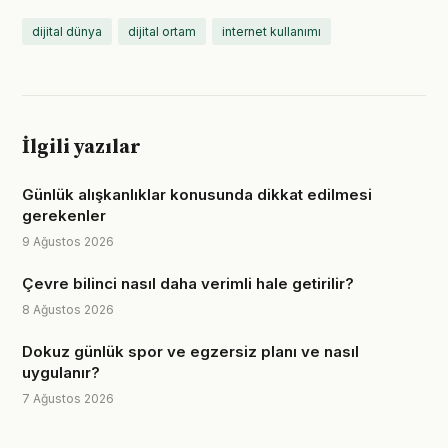
dijital dünya
dijital ortam
internet kullanımı
İlgili yazılar
Günlük alışkanlıklar konusunda dikkat edilmesi
gerekenler
9 Ağustos 2026
Çevre bilinci nasıl daha verimli hale getirilir?
8 Ağustos 2026
Dokuz günlük spor ve egzersiz planı ve nasıl
uygulanır?
7 Ağustos 2026