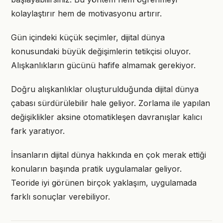
kolaylaştırır hem de motivasyonu artırır.
Gün içindeki küçük seçimler, dijital dünya
konusundaki büyük değişimlerin tetikçisi oluyor.
Alışkanlıkların gücünü hafife almamak gerekiyor.
Doğru alışkanlıklar oluşturulduğunda dijital dünya
çabası sürdürülebilir hale geliyor. Zorlama ile yapılan
değişiklikler aksine otomatikleşen davranışlar kalıcı
fark yaratıyor.
İnsanların dijital dünya hakkında en çok merak ettiği
konuların başında pratik uygulamalar geliyor.
Teoride iyi görünen birçok yaklaşım, uygulamada
farklı sonuçlar verebiliyor.