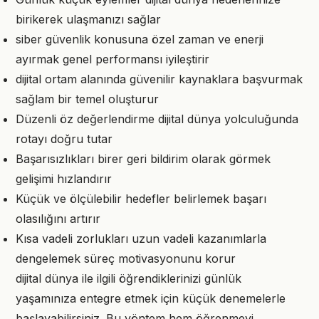
birikerek ulaşmanızı sağlar
siber güvenlik konusuna özel zaman ve enerji
ayırmak genel performansı iyileştirir
dijital ortam alanında güvenilir kaynaklara başvurmak
sağlam bir temel oluşturur
Düzenli öz değerlendirme dijital dünya yolculuğunda
rotayı doğru tutar
Başarısızlıkları birer geri bildirim olarak görmek
gelişimi hızlandırır
Küçük ve ölçülebilir hedefler belirlemek başarı
olasılığını artırır
Kısa vadeli zorlukları uzun vadeli kazanımlarla
dengelemek süreç motivasyonunu korur
dijital dünya ile ilgili öğrendiklerinizi günlük
yaşamınıza entegre etmek için küçük denemelerle
başlayabilirsiniz. Bu yöntem hem öğrenmeyi